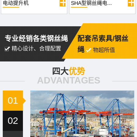
电动提升机
SHA型钢丝绳电...
专业经销各类钢丝绳
配套吊索具/钢丝
精心设计、合理配置
绳
物超所值
四大
优势
ADVANTAGES
01
02