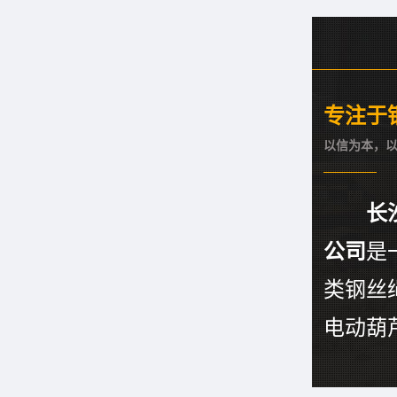
专注于
以信为本，
长
公司
是
类钢丝
电动葫芦