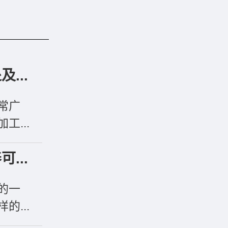
...
常广
...
...
的一
...