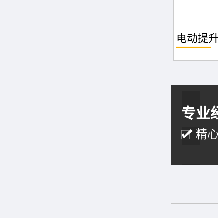
电动提
专业
精