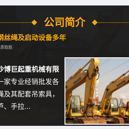
公司简介
钢丝绳及启动设备多年
以质取胜
沙博巨起重机械有限
一家专业经销批发各
绳及其配套吊索具，
、手拉...