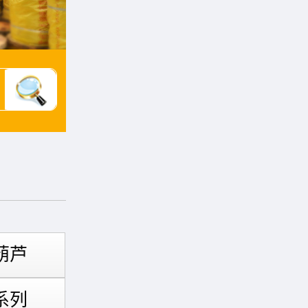
葫芦
系列