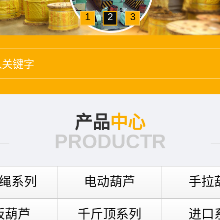
1
2
3
产品
中心
PRODUCTR
绳系列
电动葫芦
手拉
扳葫芦
千斤顶系列
进口