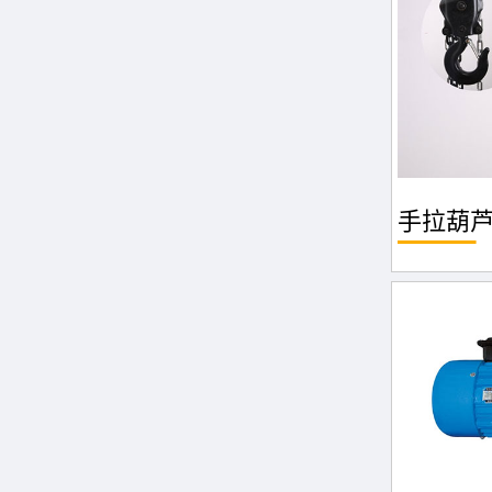
手拉葫芦 H