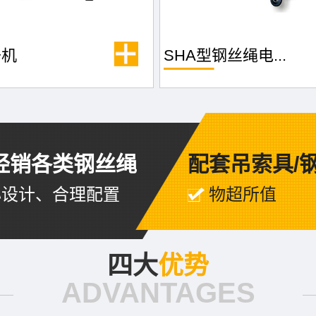
升机
SHA型钢丝绳电...
经销各类钢丝绳
配套吊索具/
心设计、合理配置
物超所值
四大
优势
ADVANTAGES