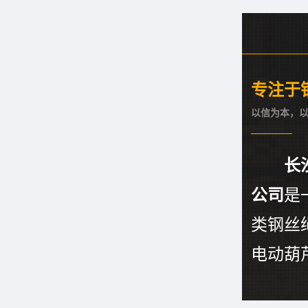
专注于
以信为本，
长
公司
是
类钢丝
电动葫芦