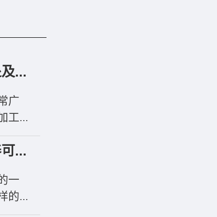
...
常广
...
...
的一
...