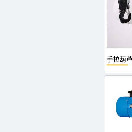
手拉葫芦 H