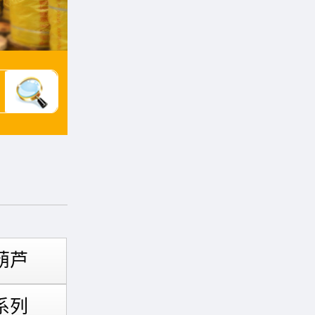
葫芦
系列