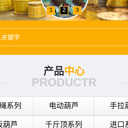
1
2
3
产品
中心
PRODUCTR
绳系列
电动葫芦
手拉
扳葫芦
千斤顶系列
进口