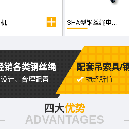
升机
SHA型钢丝绳电...
经销各类钢丝绳
配套吊索具/
心设计、合理配置
物超所值
四大
优势
ADVANTAGES