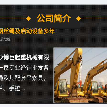
公司简介
钢丝绳及启动设备多年
以质取胜
沙博巨起重机械有限
一家专业经销批发各
绳及其配套吊索具，
、手拉...