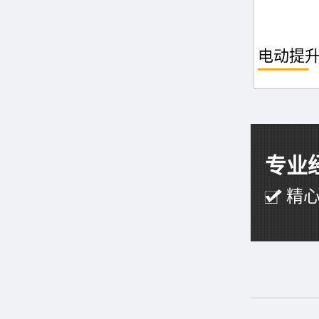
电动提
专业
精